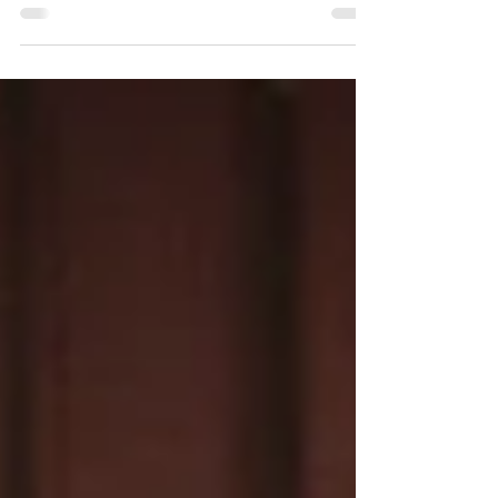
Novo recurso "acelerar áudio" no
whatsapp: necessário ou perigoso?