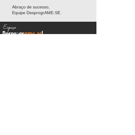
Abraço de sucesso,
Equipe DesprogrAME-SE.
CONFIRA TODOS OS CURSOS DA ESCOLA
Contrate palestras para seu evento ou empresa
Capacite-se como profissional holístico
Desenvolva sua autoestima e poder pessoal
sem sair de casa
CONTATO:
contato@desprograme-se.com.br
REDES SOCIAIS:
Faça parte de um grupo de mais de 500mil
seguidores!
Copyright
2014 - 2026
©DesprogrAME-SE! -
Todos os direitos reservados