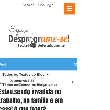
Área do Aluno/Login
Escola de Autoconhecimento
Post
Todos os Textos do Blog
DesprogrAME-SE!
Todos os Textos do Blog
27 de out. de 2020
6 min de leitura
Estou sendo invadida no
Artigos do Blog
trabalho, na família e em
casa! O que fazer?