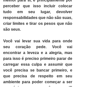
melhor para si, e principalmente por 
perceber que isso 
incluir colocar 
tudo em seu lugar, devolver 
responsabilidades que não são suas, 
criar limites e tirar os pesos que não 
são seus.
Você vai levar sua vida para onde 
seu coração pede. Você vai 
encontrar a leveza e a alegria, mas 
para isso é preciso primeiro parar de 
carregar essa culpa e assumir que 
você precisa se bancar primeiro, e 
que precisa de respeito em seu 
ambiente para poder começar a ser 
uma única pessoa: você mesma. (E 
deixar de ser de todo mundo.) Esses 
passos que vão parecer dramáticos 
para sua família (nossa!!! ela trocou 